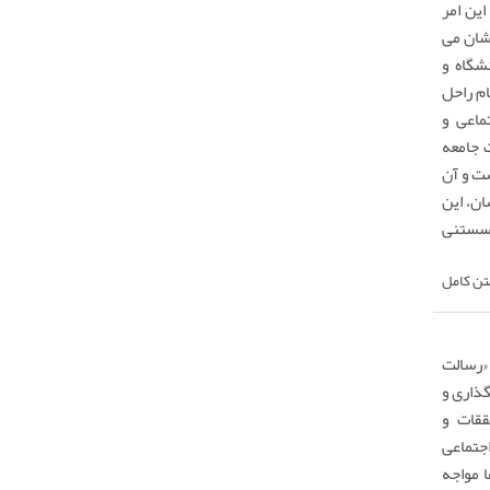
ین امر
شان می
شگاه و
ام راحل
ماعی و
ت جامعه
ست و آن
ن، این
گسستنی
تن کامل
 «رسالت
ذاری و
ققات و
جتماعی
ا مواجه