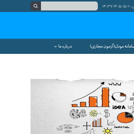
۱۴:
امانه مودل(آزمون مجازی)
درباره ما