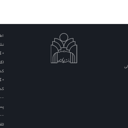
اطل
نشا
* گلس
(کم
لی
کد
* گ
کد
--
پست
--
تلف