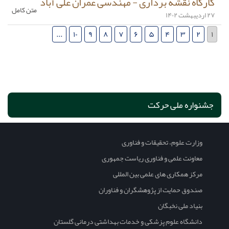
کارگاه نقشه برداری - مهندسی عمران علی آباد
متن کامل
۲۷ اردیبهشت ۱۴۰۲
...
۱۰
۹
۸
۷
۶
۵
۴
۳
۲
۱
جشنواره ملی حرکت
وزارت علوم، تحقیقات و فناوری
معاونت علمی و فناوری ریاست جمهوری
مرکز همکاری های علمی بین المللی
صندوق حمایت از پژوهشگران و فناوران
بنیاد ملی نخبگان
دانشگاه علوم پزشکی و خدمات بهداشتی درمانی گلستان