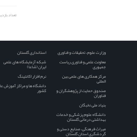
تعداد بازدید: 7
وزارت علوم، تحقیقات و فناوری
استانداری گلستان
معاونت علمی و فناوری ریاست
شبکه آزمایشگاه های علمی
جمهوری
ایران (شاعا)
مرکز همکاری های علمی بین
نرم افزار اکانتینگ
المللی
دانشگاه ها و مراکز آموزش عا
صندوق حمایت از پژوهشگران و
کشور
فناوران
بنیاد ملی نخبگان
دانشگاه علوم پزشکی و خدمات
بهداشتی درمانی گلستان
میراث فرهنگی، صنایع دستی و
گردشگری استان گلستان