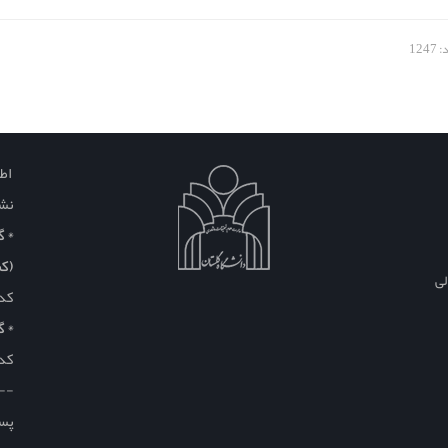
124
اطل
نشا
* گلس
(کم
لی
کد
* گ
کد
--
پست