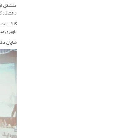
متشکل از
دانشگاه گ
گلاک، عصا
ناوبری صو
شایان ذکر