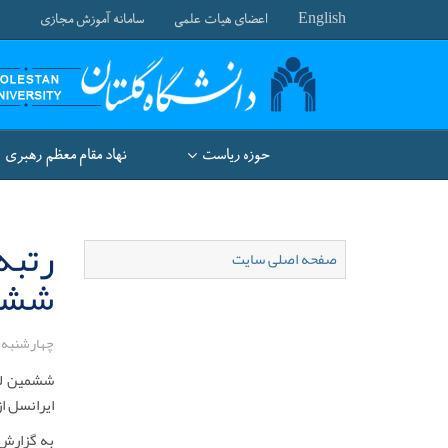
English
اعضای هیات علمی
سامانه آموزش مجازی
حوزه ریاست
نهاد مقام معظم رهبری
رتبه
صفحه اصلی سایت
ششمی
چهارشنبه ۲۸ تیر ۱۴۰۲
ششمین لیگ
ایرانسل از اردیبهشت 1402 کار خود را آغاز کرده بود، روز سه‌شنب