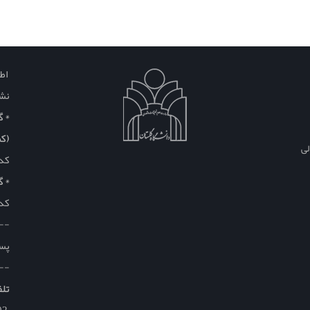
اطل
نشا
* گلس
(کم
لی
کد
* گ
کد
--
پست
--
تلف