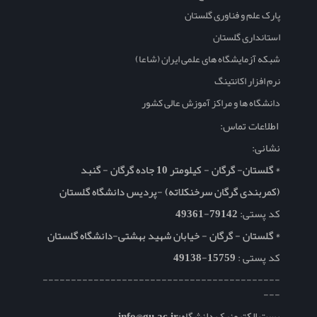
پارک علم و فناوری گلستان
استانداری گلستان
شبکه آزمایشگاه های علمی ایران (شاعا)
نرم افزار اکانتینگ
دانشگاه ها و مراکز آموزش عالی کشور
اطلاعات تماس:
نشانی:
* گلستان- گرگان - کیلومتر 10 جاده گرگان - گنبد
(کمربندی گرگان سرخنکلاته) -پردیس دانشگاه گلستان
کد پستی:
79142-49361
* گلستان - گرگان - خیابان شهید بهشتی-دانشگاه گلستان
کد پستی :
15759-49138
------------------------------------------
---
پست الکترونیک دانشگاه:
info@gu.ac.ir