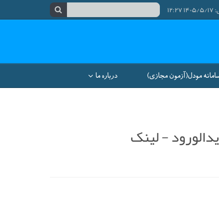
۱۲:
امانه مودل(آزمون مجازی)
درباره ما
دالورود - لینک