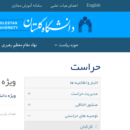
English
اعضای هیات علمی
سامانه آموزش مجازی
حوزه ریاست
نهاد مقام معظم رهبری
حراست
ویژه 
اخبار و اطلاعیه ها
مدیریت حراست
ویژه دان
منشور اخلاقی
تعداد بازدید: 5
توصیه های حراستی
کارکنان