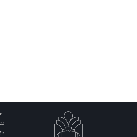
اطل
نشا
* گلس