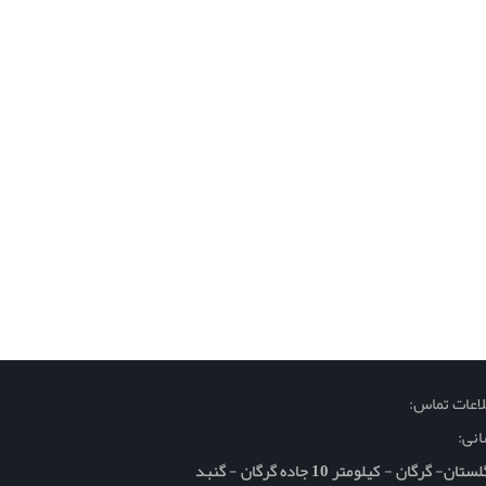
اعات تماس:
نی:
تان- گرگان - کیلومتر 10 جاده گرگان - گنبد