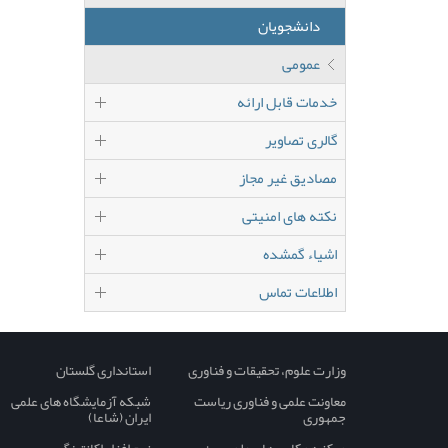
دانشجویان
عمومی
خدمات قابل ارائه
گالری تصاویر
مصادیق غیر مجاز
نکته های امنیتی
اشیاء گمشده
اطلاعات تماس
وزارت علوم، تحقیقات و فناوری
استانداری گلستان
معاونت علمی و فناوری ریاست
شبکه آزمایشگاه های علمی
جمهوری
ایران (شاعا)