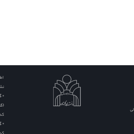
اطل
نشا
* گلس
(کم
لی
کد
* گ
کد