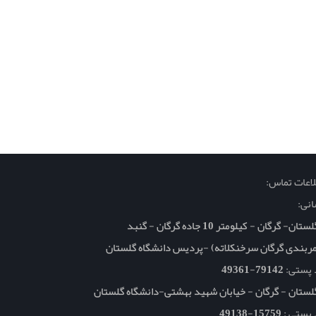
اعات تماس:
نی:
تان- گرگان - کیلومتر 10 جاده گرگان - گنبد
ربندی گرگان سرخنکلاته) -پردیس دانشگاه گلستان
 پستی:
79142-49361
لستان - گرگان - خیابان شهید بهشتی-دانشگاه گلستان
 پستی :
15759-49138