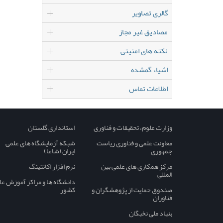
گالری تصاویر
مصادیق غیر مجاز
نکته های امنیتی
اشیاء گمشده
اطلاعات تماس
وزارت علوم، تحقیقات و فناوری
استانداری گلستان
معاونت علمی و فناوری ریاست
شبکه آزمایشگاه های علمی
جمهوری
ایران (شاعا)
مرکز همکاری های علمی بین
نرم افزار اکانتینگ
المللی
دانشگاه ها و مراکز آموزش عا
صندوق حمایت از پژوهشگران و
کشور
فناوران
بنیاد ملی نخبگان