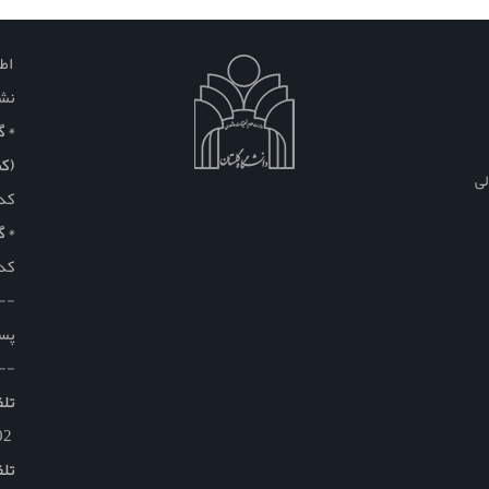
اطل
نشا
* گلس
(کم
لی
کد
* گ
کد
--
پست
--
تلف
32304002 – 017-32304001
تلف